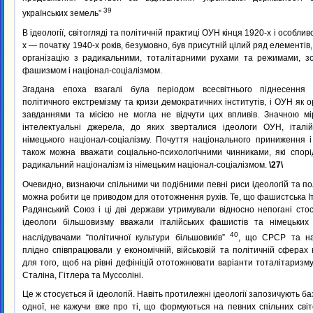
39
українських земель”
В ідеології, світогляді та політичній практиці ОУН кінця 1920-х і особли
х — початку 1940-х років, безумовно, був присутній цілий ряд елементів
організацію з радикальними, тоталітарними рухами та режимами, зо
фашизмом і націонал-соціалізмом.
Згадана епоха взагалі була періодом всесвітнього піднесення т
політичного екстремізму та кризи демократичних інститутів, і ОУН як о
завданнями та місією не могла не відчути цих впливів. Значною м
інтелектуальні джерела, до яких зверталися ідеологи ОУН, італі
німецького націонал-соціалізму. Почуття національного приниження 
також можна вважати соціально-психологічними чинниками, які спорі
радикальний націоналізм із німецьким націонал-соціалізмом.
\27\
Очевидно, визнаючи спільними чи подібними певні риси ідеологій та по
можна робити це приводом для ототожнення рухів. Те, що фашистська Іт
Радянський Союз і ці дві держави утримували відносно непогані сто
ідеологи більшовизму вважали італійських фашистів та німецьких н
40
наслідувачами “політичної культури більшовиків”
, що СРСР та на
плідно співпрацювали у економічній, військовій та політичній сферах
для того, щоб на рівні дефініцій ототожнювати варіанти тоталітаризму
Сталіна, Гітлера та Муссоліні.
Це ж стосується й ідеологій. Навіть протилежні ідеології запозичують б
одної, не кажучи вже про ті, що формуються на певних спільних сві