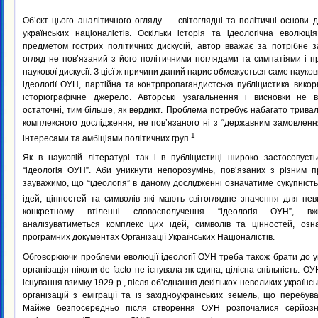
Об’єкт цього аналітичного огляду — світоглядні та політичні основи ді
українських націоналістів. Оскільки історія та ідеологічна еволю
предметом гострих політичних дискусій, автор вважає за потрібне 
огляд не пов’язаний з його політичними поглядами та симпатіями і 
наукової дискусії. З цієї ж причини даний нарис обмежується саме наук
ідеології ОУН, партійна та контрпропагандистська публіцистика вико
історіографічне джерело. Авторські узагальнення і висновки не 
остаточні, тим більше, як вердикт. Проблема потребує набагато тривал
комплексного дослідження, не пов’язаного ні з “державним замовленн
1
інтересами та амбіціями політичних груп
.
Як в науковій літературі так і в публіцистиці широко застосовуєт
“ідеологія ОУН”. Аби уникнути непорозумінь, пов’язаних з різним п
зауважимо, що “ідеологія” в даному дослідженні означатиме сукупніст
ідей, цінностей та символів які мають світоглядне значення для пе
конкретному втіленні словосполучення “ідеологія ОУН”, вж
аналізуватиметься комплекс цих ідей, символів та цінностей, озн
програмних документах Організації Українських Націоналістів.
Обговорюючи проблеми еволюції ідеології ОУН треба також брати до у
організація ніколи de-facto не існувала як єдина, цілісна спільність.
існування взимку 1929 p., після об’єднання декількох невеликих українс
організацій з еміграції та із західноукраїнських земель, що перебув
Майже безпосередньо після створення ОУН розпочалися серйоз