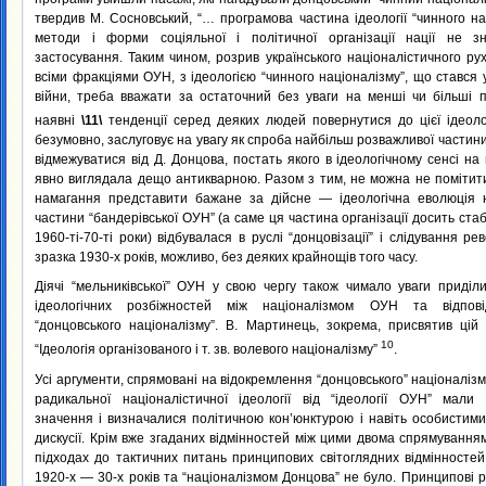
твердив М. Сосновський, “… програмова частина ідеології “чинного на
методи і форми соціяльної і політичної організації нації не з
застосування. Таким чином, розрив українського націоналістичного ру
всіми фракціями ОУН, з ідеологією “чинного націоналізму”, що стався у
війни, треба вважати за остаточний без уваги на менші чи більші п
наявні
\11\
тенденції серед деяких людей повернутися до цієї ідеоло
безумовно, заслуговує на увагу як спроба найбільш розважливої частини
відмежуватися від Д. Донцова, постать якого в ідеологічному сенсі на 
явно виглядала дещо антикварною. Разом з тим, не можна не помітит
намагання представити бажане за дійсне — ідеологічна еволюція 
частини “бандерівської ОУН” (а саме ця частина організації досить ста
1960-ті-70-ті роки) відбувалася в руслі “донцовізації” і слідування ре
зразка 1930-х років, можливо, без деяких крайнощів того часу.
Діячі “мельниківської” ОУН у свою чергу також чимало уваги приді
ідеологічних розбіжностей між націоналізмом ОУН та відпов
“донцовського націоналізму”. В. Мартинець, зокрема, присвятив цій
10
“Ідеологія організованого і т. зв. волевого націоналізму”
.
Усі аргументи, спрямовані на відокремлення “донцовського” націоналізму
радикальної націоналістичної ідеології від “ідеології ОУН” мали 
значення і визначалися політичною кон’юнктурою і навіть особистими
дискусії. Крім вже згаданих відмінностей між цими двома спрямуванням
підходах до тактичних питань принципових світоглядних відмінносте
1920-х — 30-х років та “націоналізмом Донцова” не було. Принципові р