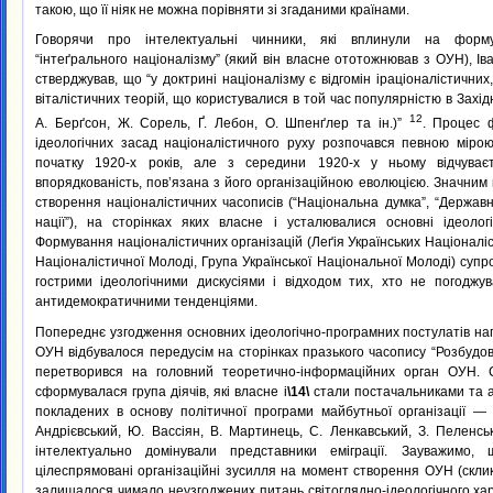
такою, що її ніяк не можна порівняти зі згаданими країнами.
Говорячи про інтелектуальні чинники, які вплинули на форму
“інтеґрального націоналізму” (який він власне ототожнював з ОУН), Ів
стверджував, що “у доктрині націоналізму є відгомін іраціоналістичних
віталістичних теорій, що користувалися в той час популярністю в Захід
12
А. Берґсон, Ж. Сорель, Ґ. Лебон, О. Шпенґлер та ін.)”
. Процес 
ідеологічних засад націоналістичного руху розпочався певною міро
початку 1920-х років, але з середини 1920-х у ньому відчуває
впорядкованість, пов’язана з його організаційною еволюцією. Значним
створення націоналістичних часописів (“Національна думка”, “Державн
нації”), на сторінках яких власне і усталювалися основні ідеологі
Формування націоналістичних організацій (Леґія Українських Націоналіс
Націоналістичної Молоді, Група Української Національної Молоді) суп
гострими ідеологічними дискусіями і відходом тих, хто не погоджу
антидемократичними тенденціями.
Попереднє узгодження основних ідеологічно-програмних постулатів н
ОУН відбувалося передусім на сторінках празького часопису “Розбудова
перетворився на головний теоретично-інформаційних орган ОУН. 
сформувалася група діячів, які власне і
\14\
стали постачальниками та а
покладених в основу політичної програми майбутньої організації — 
Андрієвський, Ю. Вассіян, В. Мартинець, С. Ленкавський, З. Пеленсь
інтелектуально домінували представники еміграції. Зауважимо
цілеспрямовані організаційні зусилля на момент створення ОУН (скл
залишалося чимало неузгоджених питань світоглядно-ідеологічного хара