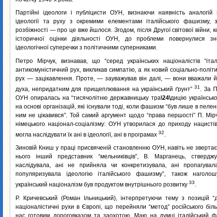
Партійні ідеологи і публіцисти ОУН, визнаючи наявність аналогій і
ідеології та руху з окремими елементами італійського фашизму, 
розбіжності — про це вже йшлося. Згодом, після Другої світової війни,
історичної оцінки діяльності ОУН, до проблеми повернулися зно
ідеологічної суперечки з політичними суперниками.
Петро Мірчук, визнавав, що “серед українських націоналістів “іт
антикомуністичний рух, викликав симпатію, а як новий соціально-політ
рух — зацікавлення. Проте, — зауважував він далі, — вони вважали 
31
духа, непридатним для прищеплювання на український ґрунт”
. За П
ОУН опиралась на “тисячолітню державницьку тра
\24\
дицію українсько
на основі організацій, які існували тоді, коли фашизм “був лише в пеленк
ним не цікавився”. Той самий аргумент щодо “права першості” П. Мір
німецького націонал-соціалізму: ОУН утворилася до приходу нацисті
32
могла наслідувати їх ані в ідеології, ані в програмах
.
Зиновій Книш у праці присвяченій становленню ОУН, навіть не звертаєт
нього інший представник “мельниківців”, В. Марганець, стверд
наслідувала, ані не прийняла чи конкретизувала, ані пропагувал
популяризувала ідеологію італійського фашизму”, також нагол
33
український націоналізм був продуктом внутрішнього розвитку
.
Р. Кричевський (Роман Ільницький), інтерпретуючи тему з позицій “д
націоналістичні рухи в Європі, що перейняли “метод” російського біл
нас готовим дороговказом та заохотою. Маю на думці італійський 