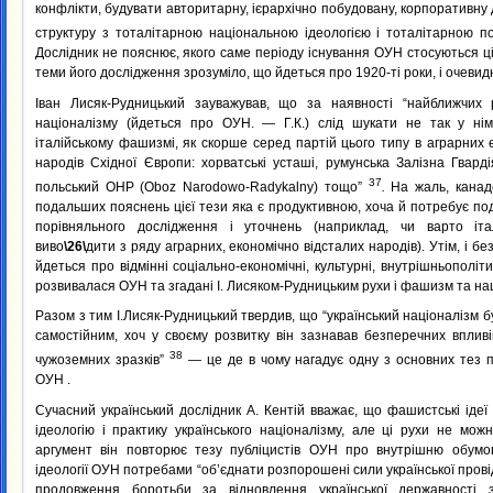
конфлікти, будувати авторитарну, ієрархічно побудовану, корпоративну 
структуру з тоталітарною національною ідеологією і тоталітарною 
Дослідник не пояснює, якого саме періоду існування ОУН стосуються ц
теми його дослідження зрозуміло, що йдеться про 1920-ті роки, і очевидн
Іван Лисяк-Рудницький зауважував, що за наявності “найближчих р
націоналізму (йдеться про ОУН. — Г.К.) слід шукати не так у ні
італійському фашизмі, як скорше серед партій цього типу в аграрних 
народів Східної Європи: хорватські усташі, румунська Залізна Гвардія,
37
польський ОНР (Oboz Narodowo-Radykalny) тощо”
.
На жаль, канад
подальших пояснень цієї тези яка є продуктивною, хоча й потребує п
порівняльного дослідження і уточнень (наприклад, чи варто італ
виво
\26\
дити з ряду аграрних, економічно відсталих народів). Утім, і бе
йдеться про відмінні соціально-економічні, культурні, внутрішньополіти
розвивалася ОУН та згадані І. Лисяком-Рудницьким рухи і фашизм та на
Разом з тим І.Лисяк-Рудницький твердив, що “український націоналізм 
самостійним, хоч у своєму розвитку він зазнавав безперечних впливі
38
чужоземних зразків”
— це де в чому нагадує одну з основних тез п
ОУН .
Сучасний український дослідник А. Кентій вважає, що фашистські ідеї
ідеологію і практику українського націоналізму, але ці рухи не мо
аргумент він повторює тезу публіцистів ОУН про внутрішню обумо
ідеології ОУН потребами “об’єднати розпорошені сили української прові
продовження боротьби за відновлення української державності 