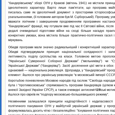
“бандерівському” зборі ОУН у Кракові (квітень 1941) не містили прин
ідеологічного характеру. Варто лише пам’ятати, що програма майбу
писалась саме як ідеологічний документ з просторими історіософсь
узагальненнями, (її головним автором був М. Сціборський). Програму, у
вважати логічним і завершеним продовженням програмних настано
“бандерівської” фракції, яку готували вже під час II Світової війни, піс
дедалі очевиднішої підготовки війни на сході більше нагадує практ
конкретних умовах, вона містила більше практично-політичних гасел
міркувань.
Обидві програми мали значно радикальніший і конкретніший характер
Обидві підтверджували принцип національної солідарності і запе
легітимність поділу суспільства на класи. Головною метою прогол
“Української Суверенної Соборної Держави” (“мельниківці”) чи “
Української Держави” (“бандерівці”). Засіб досягнення цієї мети в обо
однаковий — національна революція. Щоправда, у “бандерівській” прог
елемент: йшлося про українську революцію “в московській імперії СССР
боротьбою поневолених Москвою народів під гаслом: “Свобода народа
була і “протимосковська” спрямованість програми бандерівців (цілком 
анексії Західної України СРСР), а також очевидні антисеміт
\19\
ські моти
йшлося про євреїв як “подпору московсько-большевицького режиму”.
Незмінними залишалися принципи надпартійності і надкласовості 
політичного панування ОУН у майбутній українській державі: у прог
формулювалась досить чітко і безапеляційно: “Існування політичних па