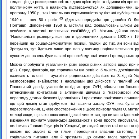
тенденцію до розширення світоглядних орієнтирів та відмови від претен
політичному житті. її наявність підтверджується як доповненнями, 
програму 1950 p., так і загальною спрямованістю оунівської публіцистики
45
1940-х — поч. 50-х років
(йдеться передусім про доробок О. Дяк
Полтави). Доповнення 1950 р. містили ряд формулювань цілком дем
особливо в частині політичних сво
\30\
бод (О. Мотиль дійшов висн
“Націоналісти розвернулися проти ідеологічних догматів 1920-х і 19
перейшли на соціал-демократичні позиції, подібні до тих, які вони ві
Зрозуміло, тут йдеться лише про певну частину націоналістичного р
пунктом доповнень були пасажі про свободу політичних і громадських ор
Можна спробувати узагальнити різні версії різних авторів щодо прич
(р).). Серед факторів, що спричинили цю ревізію, більшість дослідників
називають головні — зустріч з радянською дійсністю на Західній Укр
безпосереднє знайомство з наслідками цієї дійсності у “великій Ук
Практичний досвід учасників похідних груп ОУН, збагачення їхнього
інтенсивними контактами з активними діячами з “материкової Укр
перегляду деяких базових ідеологічних і практично-політичних принцип
що цей досвід став здобутком тієї частини загалу ОУН, яка була з
переосмислення. Цікаве спостереження з цього приводу подав О. Мотиль:
молоді люди, що захоплювалися ідеєю і чином так, що питання ідеологіч
визнанням примату української державності) вони просто ігнорували.
політичних “новиків” зустріч із “Сходом”, де людей як раз такі питання ц
шоком, що змусив їх не тільки переоцінити власний світогляд і 
соціяльного питання, але й зрозуміти, що самого гасла здобуття У