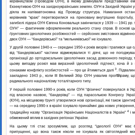
керівництвом (Проводом ОУН), в якому домінували представники емі
Екзекутивою ОУН на західноукраїнських землях. ОУН в Західній Україні 
діяла як напівавтономна від Проводу структура. Намагання остан
керівників “краю” перетворилися на приховану внутрішню боротьбу,
загибелі лідера ОУН Євгена Коновальця закінчилася у 1939 — 1941 pp. 
ОУН” — фактичним оформленням реального стану справ. В основі ць
ґрунтовних ідеологічних розбіжностей — серйозних змістовних відмінн
двох ОУН — “бандерівської” та “мельниківської” не існувало.
У другій половині 1940-х — середині 1950-х років визрів і трапився ще 
від “бандерівської” частини відмежувалися ті діячі, що не погоджу
організації до ортодоксальних ідеологічних засад довоєнного періоду, та
цьому випадку розкіл мав виразний ідеологічний підтекст, хоча й 
3
ознаками конфлікту особистостей — про це йтиметься далі
. Підвалин
закладено 1943 p., коли III Великий Збір ОУН ухвалив прог
\5\
раму, щ
радикального націоналізму тоталітарного типу.
У першій половині 1990-х років, коли ОУН “фізично” повернулася в Укр
під власною назвою, “бандерівці” — під парасолькою Конгресу Украї
(КУН), на місцевому ґрунті утворилися нові організації, які також ідент
— на середину 1990-х в країні існувало принаймні два нових утворення,
4
традиційну назву “Організація Українських Націоналістів в Україні”
і м
обмежений вплив в західних регіонах України.
На цьому тлі стає зрозумілим, що розгляд “ідеології ОУН” має 
припущенні, що вона також ніколи не існувала як світоглядний мон