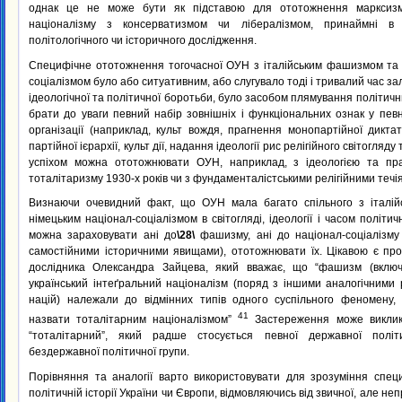
однак це не може бути як підставою для ототожнення марксизм
націоналізму з консерватизмом чи лібералізмом, принаймні в
політологічного чи історичного дослідження.
Специфічне ототожнення тогочасної ОУН з італійським фашизмом та 
соціалізмом було або ситуативним, або слугувало тоді і тривалий час 
ідеологічної та політичної боротьби, було засобом плямування політичн
брати до уваги певний набір зовнішніх і функціональних ознак у пев
організації (наприклад, культ вождя, прагнення монопартійної диктат
партійної ієрархії, культ дії, надання ідеології рис релігійного світогля
успіхом можна ототожнювати ОУН, наприклад, з ідеологією та пра
тоталітаризму 1930-х років чи з фундаменталістськими релігійними течі
Визнаючи очевидний факт, що ОУН мала багато спільного з італі
німецьким націонал-соціалізмом в світогляді, ідеології і часом політи
можна зараховувати ані до
\28\
фашизму, ані до націонал-соціалізму 
самостійними історичними явищами), ототожнювати їх. Цікавою є про
дослідника Олександра Зайцева, який вважає, що “фашизм (вклю
український інтеґральний націоналізм (поряд з іншими аналогічними
націй) належали до відмінних типів одного суспільного феномену
41
назвати тоталітарним націоналізмом”
Застереження може виклик
“тоталітарний”, який радше стосується певної державної політи
бездержавної політичної групи.
Порівняння та аналогії варто використовувати для зрозуміння спец
політичній історії України чи Європи, відмовляючись від звичної, але не