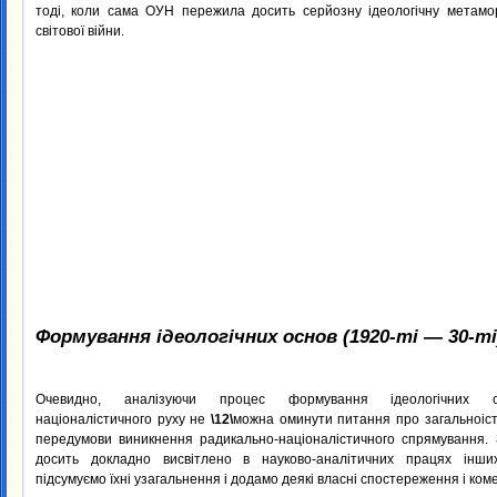
тоді, коли сама ОУН пережила досить серйозну ідеологічну метамо
світової війни.
Формування ідеологічних основ (1920-ті — 30-ті
Очевидно, аналізуючи процес формування ідеологічних ос
націоналістичного руху не
\12\
можна оминути питання про загальноіст
передумови виникнення радикально-націоналістичного спрямування.
досить докладно висвітлено в науково-аналітичних працях інших
підсумуємо їхні узагальнення і додамо деякі власні спостереження і коме