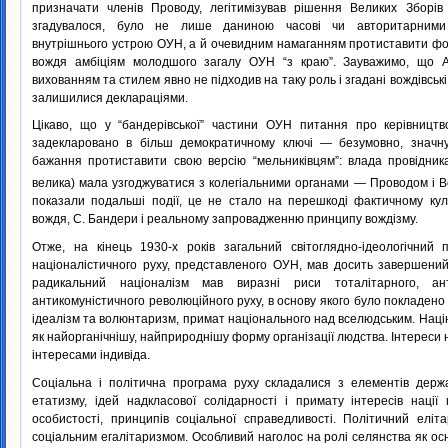
призначати членів Проводу, легітимізував рішення Великих Зборі
згадувалося, було не лише даниною часові чи авторитарними 
внутрішнього устрою ОУН, а й очевидним намаганням протиставити ф
вождя амбіціям молодшого загалу ОУН “з краю”. Зауважимо, що А
вихованням та стилем явно не підходив на таку роль і згадані вождівсь
залишилися деклараціями.
Цікаво, що у “бандерівської” частини ОУН питання про керівництв
задекларовано в більш демократичному ключі — безумовно, значну
бажання протиставити свою версію “мельниківцям”: влада провідника
велика) мала узгоджуватися з колегіальними органами — Проводом і
показали подальші події, це не стало на перешкоді фактичному ку
вождя, С. Бандери і реальному запровадженню принципу вождізму.
Отже, на кінець 1930-х років загальний світоглядно-ідеологічний п
націоналістичного руху, представленого ОУН, мав досить завершений
радикальний націоналізм мав виразні риси тоталітарного, ан
антикомуністичного революційного руху, в основу якого було покладено 
ідеалізм та волюнтаризм, примат національного над вселюдським. Нац
як найорганічнішу, найприроднішу форму організації людства. Інтереси 
інтересами індивіда.
Соціальна і політична програма руху складалися з елементів держа
етатизму, ідей надкласової солідарності і примату інтересів наці
особистості, принципів соціальної справедливості. Політичний еліт
соціальним егалітаризмом. Особливий наголос на ролі селянства як осно