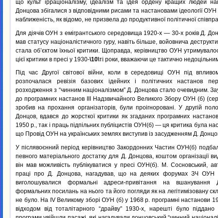
що культ ірраціоналізму, ідеалізм та ідея ордену кращих людей нац
Донцова збігалися з відповідними рисами та настановами ідеології ОУН 
наближеність, як відомо, не призвела до продуктивної політичної співпра
Для діячів ОУН з емігрантського середовища 1920-х — 30-х років Д. Дон
мав статусу націоналістичного гуру, навіть більше, войовнича деструкт
стала об’єктом їхньої критики. Щоправда, керівництво ОУН утримувал
цієї критики в пресі у 1930-
\10\
ті роки, вважаючи це тактично недоцільни
Під час Другої світової війни, коли в середовищі ОУН під впливо
розпочалася ревізія базових ідейних і політичних настанов пер
розходження з “чинним націоналізмом” Д. Донцова стало очевидним. З
до програмних настанов III Надзвичайного Великого Збору ОУН (б) (серп
зробив на прохання організаторів, були проігноровані. У другій поло
Донцов, вдався до жорсткої критики як згаданих програмних настано
1950 p., так і праць підпільних публіцистів ОУН(б) — ця критика була н
що Провід ОУН на українських землях виступив із засудженням Д. Донцо
У післявоєнний період керівництво Закордонних Частин ОУН(б) подба
певного матеріального достатку для Д. Донцова, коштом організації ви
він мав можливість публікуватися у пресі ОУН(б). М. Сосновський, а
праці про Д. Донцова, нагадував, що на деяких форумах ЗЧ ОУН
виголошувалися формальні адреси-привітання на вшанування 
формальних посилань на нього та його погляди як на легітимізовану с
не було. На IV Великому зборі ОУН (б) у 1968 р. програмні настанови 19
відходом від тоталітарного “драйву” 1930-х, нарешті було піддано в
програми увійшли пасажі, які нагадували донцовський “чинний націоналі