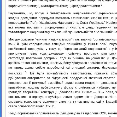
пізнати лише в реальному житті, а не за допомогою теорії; 6) традиціон
7
парламентарними; 8) мілітаристськими; 9) федералістськими
.
Зауважимо, що, поруч із “інтеґральним націоналізмом”, українськи
згадані дослідники передусім вважають Організацію Українських Націо
попередників (Леґія Українських Націоналістів, Союз Української Націо
ін.) можна поставити споріднений з ним, але дещо відмінний вар
тоталітарного націоналізму, так званий “донцовський”
\9\
або “чинний” на
Між донцовським “чинним націоналізмом” і так званим “організованим 
вони й були спорідненими явищами принаймні у 1930-ті роки, існув
розбіжності, передусім, у тому, що “організований націоналізм” з у
пропонував певну
конструктивну
політичну програму, мав риси
світогляду, політичної доктрини, тоді як “чинний націоналізм” Д. Д
зразком тотальної критики, нігілізму, йому бракувало елементів конструкт
не представляв собою виробленої світоглядної системи, будувавс
8
посилках
. Це була привабливість святотатства, приємна, збу
руйнування авторитетів за відсутності продуманої зваженої стратег
пояснюється її потужний емоційний вплив серед молоді — донцовські
привабливу, яскраву публіцистичну фразу сприймалися набагато ле
громіздкі теоретичні конструкції ідеологів ОУН 1920-х — 30-х років, 
похвалитися літературно-публіцистичним даром рівня Донцова. Його 
справила колосальне враження саме на ту частину молоді у Західній
стала основою “крайової ОУН”.
Якщо порівнювати спрямованість ідей Донцова та ідеологів ОУН, можн