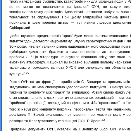
тиску на українське суспільство, катастрофічних для українців подій у Ра
це не могло не позначитися на ідеології ОУН, не кажучи вже
зовнішньополітичну орієнтацію. Ідеологічні настанови набували знач
тональності та спрямування. При цьому еміграційна частина діячі
поринала в ідею корпоративізму — тут явним лідером ідеологічн
Сціборський.
Ідейні шукання представників “краю” були менш систематизованими і
відбиток “донцовського” націоналізму. Влучну характеристику їм дав І. Л
30-х роках інтелектуальний рівень націоналістичного середовища поміт
публіцисти-дилетанти бралися з самовпевненістю до вирішування 
проблем. /…/ Ця література не служила пізнанню світу, але мала на
емотивну атмосферу. Націоналізм виразно збільшив вольову наснажені
українського громадянства поза УРСР, але одночасно він обнизив рі
20
культури”
Розкіл ОУН на дві фракції — прибічників С. Бандери та прихильників
згадувалось, не мав специфічно ідеологічного підґрунтя. В центрі ко
тактики та конфлікту між “краєм” та еміграцією. Розкіл силою факту ле
стан справ: наявність двох практично автономних організацій — емігра
“крайової” організації; очевидний конфлікт між
\18\
“практиками” та “т
того ж набув рис конфлікту поколінь; персональні тертя між керівник
дослідник П. Балей висловлює припущення про можливу роль у роз
22
розвідки та її представника у керівництві ОУН, Р. Ярого
.
Програмні документи ОУН, ухвалені на II Великому Зборі ОУН у Римі