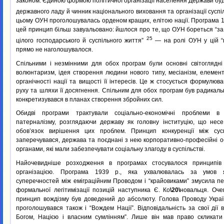
законом. Єдиною формою політичної організації населення Держави бу
державного ладу й чинник національного виховання та організації сусп
цьому ОУН проголошувалась орденом кращих, елітою нації. Програма 
цей принцип більш завуальовано: йшлося про те, що ОУН бореться “за
25
цілого господарського й суспільного життя”
— на ролі ОУН у цій “п
прямо не наголошувалося.
Спільними і незмінними для обох програм були основні світоглядні 
волюнтаризм, ідея створення людини нового типу, месіанізм, елемен
органічності нації та вищості її інтересів. Це ж стосується формулюв
руху та шляхи її досягнення. Спільним для обох програм був радикаль
конкретизувався в планах створення збройних сил.
Обидві програми трактували соціально-економічні проблеми в 
патерналізму, розглядаючи державу як головну інституцію, що несе 
обов’язок вирішення цих проблем. Принцип конкуренції між сус
заперечувався, держава та поєднані з нею корпоративно-професійні 
органами, які мали забезпечувати соціальну злагоду в суспільстві.
Найочевидніше розходження в програмах стосувалося принципів
організацією. Програма 1939 p., яка ухвалювалась за умов я
суперечностей між еміграційним Проводом і “крайовиками” змусила п
формальної легітимізації позицій наступника Є. Ко
\20\
новальця. Оче
принцип вождізму був доведений до абсолюту. Голова Проводу Україн
проголошувався також і “Вождем Нації”. Відповідальність за свої дії 
Богом, Нацією і власним сумлінням”. Лише він мав право скликат