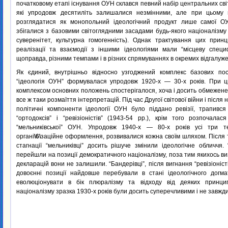
початковому етапі існування ОУН склався певний набір центральних сві
які упродовж десятиліть залишалися незмінними, але при цьому 
розглядатися як монопольний ідеологічний продукт лише самої 
збігалися з базовими світоглядними засадами будь-якого націоналізму (
суверенітет, культурна гомогенність). Однак трактування цих принц
реалізації та взаємодії з іншими ідеологіями мали “місцеву специф
щоправда, різними темпами і в різних спрямуваннях в окремих відгалуже
Як єдиний, внутрішньо відносно узгоджений комплекс базових пос
“ідеологія ОУН” формувалася упродовж 1920-х — 30-х років. При 
комплексом основних положень спостерігалося, хоча і досить обмежене 
все ж таки розмаїття інтерпретацій. Під час Другої світової війни і після н
політичні компоненти ідеології ОУН було піддано ревізії, трапився
“ортодоксів” і “ревізіоністів” (1943-54 pp.), крім того розпочала
“мельниківської” ОУН. Упродовж 1940-х — 80-х років усі три т
органі
\6\
заційне оформлення, розвивалися кожна своїм шляхом. Після т
стагнації “мельниківці” досить рішуче змінили ідеологічне обличчя. 
перейшли на позиції демократичного націоналізму, поза тим якихось ви
декларацій вони не залишили. “Бандерівці”, після вигнання “ревізіоніс
довоєнні позиції найдовше перебували в стані ідеологічного догмат
еволюціонувати в бік плюралізму та відходу від деяких принцип
націоналізму зразка 1930-х років були досить суперечливими і не завжд