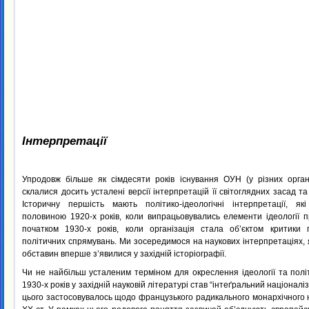
Інтерпретації
Упродовж більше як сімдесяти років існування ОУН (у різних органі
склалися досить усталені версії інтерпретацій її світоглядних засад т
Історичну першість мають політико-ідеологічні інтерпретації, я
половиною 1920-х років, коли випрацьовувались елементи ідеології 
початком 1930-х років, коли організація стала об’єктом критики 
політичних спрямувань. Ми зосередимося на наукових інтерпретаціях, я
обставин вперше з’явилися у західній історіографії.
Чи не найбільш усталеним терміном для окреслення ідеології та пол
1930-х років у західній науковій літературі став “інтеґральний націоналі
цього застосовувалось щодо французького радикального монархічного 