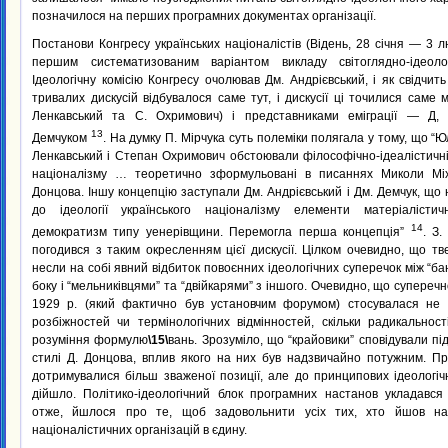
позначилося на перших програмних документах організації.
Постанови Конгресу українських націоналістів (Відень, 28 січня — 3 л
першим систематизованим варіантом викладу світоглядно-ідеол
Ідеологічну комісію Конгресу очолював Дм. Андрієвський, і як свідчит
тривалих дискусій відбувалося саме тут, і дискусії ці точилися саме м
Ленкавський та С. Охримович) і представниками еміграції — Д, 
13
Демчуком
. На думку П. Мірчука суть полеміки полягала у тому, що “
Ленкавський і Степан Охримович обстоювали філософічно-ідеалістичні
націоналізму … теоретично зформульовані в писаннях Миколи Міх
Донцова. Іншу концепцію заступали Дм. Андрієвський і Дм. Демчук, що
до ідеології українського націоналізму елементи матеріалістич
14
демократизм типу уенерівщини. Перемогла перша концепція”
. З
погодився з таким окресленням цієї дискусії. Цілком очевидно, що т
несли на собі явний відбиток повоєнних ідеологічних суперечок між “ба
боку і “мельниківцями” та “двійкарями” з іншого. Очевидно, що супереч
1929 р. (який фактично був установчим форумом) стосувалася не с
розбіжностей чи термінологічних відмінностей, скільки радикальност
розуміння формулю
\15\
вань. Зрозуміло, що “крайовики” сповідували пі
стилі Д. Донцова, вплив якого на них був надзвичайно потужним. Пр
дотримувалися більш зваженої позиції, але до принципових ідеологі
дійшло. Політико-ідеологічний блок програмних настанов укладався
отже, йшлося про те, щоб задовольнити усіх тих, хто йшов на
націоналістичних організацій в єдину.