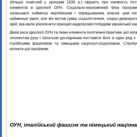
(більше помітний у програмі 1939 р.) свідчить про наявність по
елементів в ідеології ОУН. Соціально-економічний блок прогр
залишався найменш виробленим і опрацьованим, власне цим пи
найменше уваги, але він містив суміш соціалістичних, соціал-демократ
ідей, яка мала убезпечити принцип надкласової побудови української нац
Деякі риси ідеології ОУН та певні елементи політичної практики цієї орга
опонентам руху і багатьом дослідникам поставити його в один ряд з
італійським фашизмом та німецьким націонал-соціалізмом. Спробу
аспекти цієї проблеми.
ОУН, італійський фашизм та німецький націона