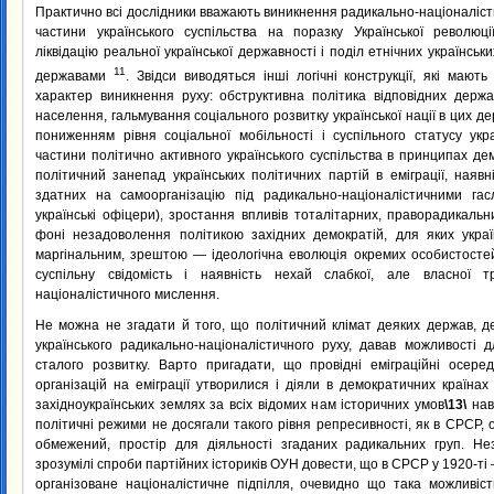
Практично всі дослідники вважають виникнення радикально-націоналіст
частини українського суспільства на поразку Української революц
ліквідацію реальної української державності і поділ етнічних українсь
11
державами
. Звідси виводяться інші логічні конструкції, які мают
характер виникнення руху: обструктивна політика відповідних держа
населення, гальмування соціального розвитку української нації в цих д
пониженням рівня соціальної мобільності і суспільного статусу укр
частини політично активного українського суспільства в принципах дем
політичний занепад українських політичних партій в еміграції, наявні
здатних на самоорганізацію під радикально-націоналістичними гас
українські офіцери), зростання впливів тоталітарних, праворадикальн
фоні незадоволення політикою західних демократій, для яких укра
маргінальним, зрештою — ідеологічна еволюція окремих особистосте
суспільну свідомість і наявність нехай слабкої, але власної тр
націоналістичного мислення.
Не можна не згадати й того, що політичний клімат деяких держав, д
українського радикально-націоналістичного руху, давав можливості 
сталого розвитку. Варто пригадати, що провідні еміграційні осеред
організацій на еміграції утворилися і діяли в демократичних країна
західноукраїнських землях за всіх відомих нам історичних умов
\13\
нав
політичні режими не досягали такого рівня репресивності, як в СРСР, о
обмежений, простір для діяльності згаданих радикальних груп. Н
зрозумілі спроби партійних істориків ОУН довести, що в СРСР у 1920-ті 
організоване націоналістичне підпілля, очевидно що така можливіст