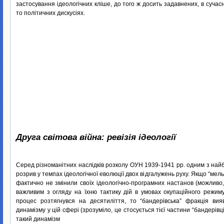
застосування ідеологічних кліше, до того ж досить задавнених, в сучас
то політичних дискусіях.
Друга світова війна: ревізія ідеології
Серед різноманітних наслідків розколу ОУН 1939-1941 pp. одним з най
розрив у темпах ідеологічної еволюції двох відгалужень руху. Якщо “мельн
фактично не змінили своїх ідеологічно-програмних настанов (можливо
важливим з огляду на їхню тактику дій в умовах окупаційного режиму
процес розтягнувся на десятиліття, то “бандерівська” фракція ви
динамізму у цій сфері (зрозуміло, це стосується тієї частини “бандерівці
такий динамізм