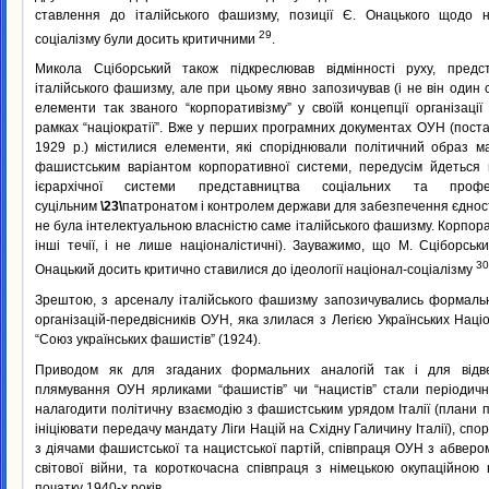
ставлення до італійського фашизму, позиції Є. Онацького щодо н
29
соціалізму були досить критичними
.
Микола Сціборський також підкреслював відмінності руху, предс
італійського фашизму, але при цьому явно запозичував (і не він один 
елементи так званого “корпоративізму” у своїй концепції організаці
рамках “націократії”. Вже у перших програмних документах ОУН (пос
1929 р.) містилися елементи, які споріднювали політичний образ м
фашистським варіантом корпоративної системи, передусім йдеться
ієрархічної системи представництва соціальних та проф
суцільним
\23\
патронатом і контролем держави для забезпечення єдності 
не була інтелектуальною власністю саме італійського фашизму. Корпора
інші течії, і не лише націоналістичні). Зауважимо, що М. Сціборськи
30
Онацький досить критично ставилися до ідеології націонал-соціалізму
Зрештою, з арсеналу італійського фашизму запозичувались формальн
організацій-передвісників ОУН, яка злилася з Легією Українських Націо
“Союз українських фашистів” (1924).
Приводом як для згаданих формальних аналогій так і для відвер
плямування ОУН ярликами “фашистів” чи “нацистів” стали періодичн
налагодити політичну взаємодію з фашистським урядом Італії (плани 
ініціювати передачу мандату Ліги Націй на Східну Галичину Італії), сп
з діячами фашистської та нацистської партій, співпраця ОУН з абверо
світової війни, та короткочасна співпраця з німецькою окупаційною
початку 1940-х років.