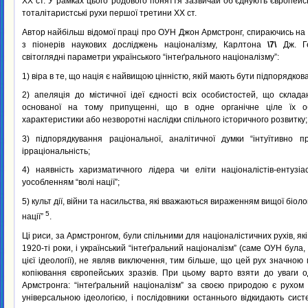
XX ст. У рамках цього родового поняття зазвичай об’єднують європейсь
тоталітаристські рухи першої третини XX ст.
Автор найбільш відомої праці про ОУН Джон Армстронг, спираючись на
з піонерів наукових досліджень націоналізму, Карлтона
\7\
Дж. Ге
світоглядні параметри українського “інтеґрального націоналізму”:
1) віра в те, що нація є найвищою цінністю, якій мають бути підпорядкова
2) апеляція до містичної ідеї єдності всіх особистостей, що склад
основаної на тому припущенні, що в одне органічне ціле їх об’
характеристики або незворотні наслідки спільного історичного розвитку;
3) підпорядкування раціональної, аналітичної думки “інтуїтивно п
ірраціональність;
4) наявність харизматичного лідера чи еліти націоналістів-ентузіа
уособленням “волі нації”;
5) культ дії, війни та насильства, які вважаються вираженням вищої біоло
5
нації”
.
Ці риси, за Армстронгом, були спільними для націоналістичних рухів, які
1920-ті роки, і український “інтеґральний націоналізм” (саме ОУН була, 
цієї ідеології), не являв виключення, тим більше, що цей рух значною
копіювання європейських зразків. При цьому варто взяти до уваги 
Армстронга: “інтеґральний націоналізм” за своєю природою є рухом 
універсальною ідеологією, і послідовники останнього відкидають сист