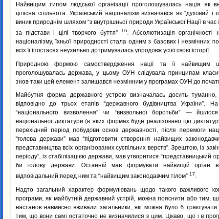
Найвищим типом людської організації проголошувалась нація як вн
цілісна спільнота. Український націоналізм визначався як “духовий і п
виник природнім шляхом “з внутрішньої природи Української Нації в час 
16
за підстави і цілі творчого буття”
. Абсолютизація органічності н
націоналізму, їхньої природності стала одним з базових і незмінних по
всіх її іпостасях неухильно дотримувалась упродовж усієї своєї історії.
Природною формою самоствердження нації та її найвищим щ
проголошувалась держава, у цьому ОУН слідувала принципам класич
знов-таки цей елемент залишався незмінним у програмах ОУН до початку
Майбутня форма державного устрою визначалась досить туманно, 
відповідно до трьох етапів “державного будівництва України”. 
“національного визволення” чи “визвольної боротьби” — йшлос
національної диктатури (в яких формах буде реалізовано цю диктатуру
перехідний період побудови основ державності, після перемоги наці
“голова держави” мав “підготовити створення найвищих законодавчи
представництва всіх організованих суспільних верств”. Зрештою, із зак
періоду”, із стабілізацією держави, мав утворитися “представницький о
би голову держави. Останній мав формувати найвищій орган в
17
відповідальний перед ним та “найвищим законодавчим тілом”
.
Надто загальний характер формулювань щодо такого важливого ком
програми, як майбутній державний устрій, можна пояснити або тим, 
настанов навмисно вживали загальники, які можна було б трактувати 
тим, що вони самі остаточно не визначилися з цим. Цікаво, що і в прог