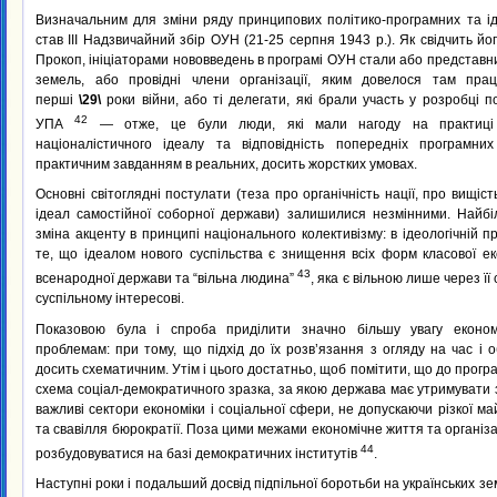
Визначальним для зміни ряду принципових політико-програмних та ід
став III Надзвичайний збір ОУН (21-25 серпня 1943 p.). Як свідчить йо
Прокоп, ініціаторами нововведень в програмі ОУН стали або представни
земель, або провідні члени організації, яким довелося там прац
перші
\29\
роки війни, або ті делегати, які брали участь у розробці 
42
УПА
— отже, це були люди, які мали нагоду на практиці 
націоналістичного ідеалу та відповідність попередніх програмни
практичним завданням в реальних, досить жорстких умовах.
Основні світоглядні постулати (теза про органічність нації, про вищість
ідеал самостійної соборної держави) залишилися незмінними. Найб
зміна акценту в принципі національного колективізму: в ідеологічній 
те, що ідеалом нового суспільства є знищення всіх форм класової ек
43
всенародної держави та “вільна людина”
, яка є вільною лише через ї
суспільному інтересові.
Показовою була і спроба приділити значно більшу увагу економ
проблемам: при тому, що підхід до їх розв’язання з огляду на час і
досить схематичним. Утім і цього достатньо, щоб помітити, що до прогр
схема соціал-демократичного зразка, за якою держава має утримувати 
важливі сектори економіки і соціальної сфери, не допускаючи різкої ма
та свавілля бюрократії. Поза цими межами економічне життя та організа
44
розбудовуватися на базі демократичних інститутів
.
Наступні роки і подальший досвід підпільної боротьби на українських з