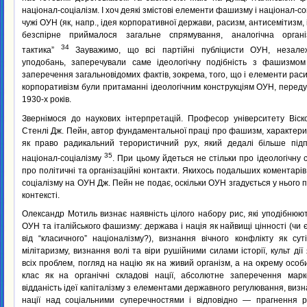
націонал-соціалізм. І хоч деякі змістові елементи фашизму і націонал-с
чужі ОУН (як, напр., ідея корпоративної держави, расизм, антисемітизм, і т
безспірне приймалося загальне спрямування, аналогічна орга
34
тактика”
Зауважимо, що всі партійні публіцисти ОУН, незале
уподобань, заперечували саме ідеологічну подібність з фашизмо
заперечення загальновідомих фактів, зокрема, того, що і елементи расиз
корпоративізм були притаманні ідеологічним конструкціям ОУН, передус
1930-х років.
Звернімося до наукових інтерпретацій. Професор університету Віск
Стенлі Дж. Пейн, автор фундаментальної праці про фашизм, характери
як право радикальний терористичний рух, який дедалі більше під
35
націонал-соціалізму
. При цьому йдеться не стільки про ідеологічну с
про політичні та організаційні контакти. Якихось подальших коментарів
соціалізму на ОУН Дж. Пейн не подає, оскільки ОУН згадується у нього 
контексті.
Олександр Мотиль визнає наявність цілого набору рис, які уподібнюют
ОУН та італійського фашизму: держава і нація як найвищі цінності (чи є 
від “класичного” націоналізму?), визнання вічного конфлікту як су
мілітаризму, визнання волі та віри рушійними силами історії, культ ді
всіх проблем, погляд на націю як на живий організм, а на окрему особи
клас як на органічні складові нації, абсолютне заперечення марк
відданість ідеї капіталізму з елементами державного регулювання, визн
нації над соціальними суперечностями і відповідно — прагнення р