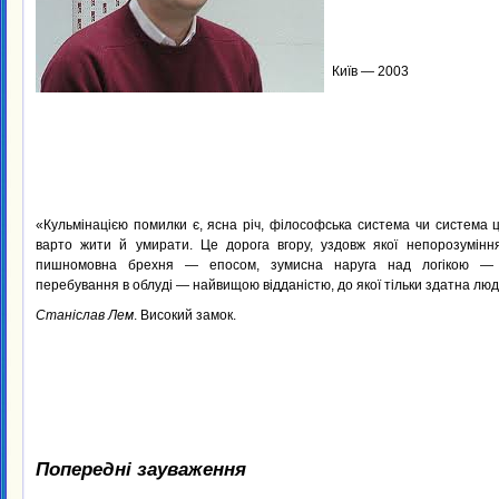
Київ — 2003
«Кульмінацією помилки є, ясна річ, філософська система чи система ц
варто жити й умирати. Це дорога вгору, уздовж якої непорозумінн
пишномовна брехня — епосом, зумисна наруга над логікою — 
перебування в облуді — найвищою відданістю, до якої тільки здатна лю
Станіслав Лем
. Високий замок.
Попередні зауваження