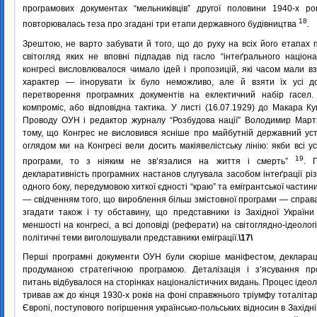
програмових документах “мельниківців” другої половини 1940-х р
18
повторювалась теза про згадані три етапи державного будівництва
.
Зрештою, не варто забувати й того, що до руху на всіх його етапах
світогляд яких не вповні підпадав під гасло “інтеґрального націон
конгресі висловлювалося чимало ідей і пропозицій, які часом мали 
характер — ігнорувати їх було неможливо, але й взяти їх усі д
перетворення програмних документів на еклектичний набір гасел.
компроміс, або відповідна тактика. У листі (16.07.1929) до Макара К
Проводу ОУН і редактор журналу “Розбудова нації” Володимир Марти
тому, що Конгрес не висловився ясніше про майбутній державний уст
оглядом ми на Конгресі вели досить макіявелістську лінію: якби всі у
19
програми, то з ніяким не зв’язалися на життя і смерть”
. 
декларативність програмних настанов слугувала засобом інтеґрації різн
одного боку, передумовою хиткої єдності “краю” та емігрантської частини 
— свідченням того, що вироблення більш змістовної програми — справ
згадати також і ту обставину, що представники із Західної України
меншості на конгресі, а всі доповіді (реферати) на світоглядно-ідеологі
політичні теми виголошували представники еміграції.
\17\
Перші програмні документи ОУН були скоріше маніфестом, декларац
продуманою стратегічною програмою. Деталізація і з’ясування про
питань відбувалося на сторінках націоналістичних видань. Процес ідеол
тривав аж до кінця 1930-х років на фоні справжнього тріумфу тоталітар
Європі, поступового погіршення українсько-польських відносин в Західні