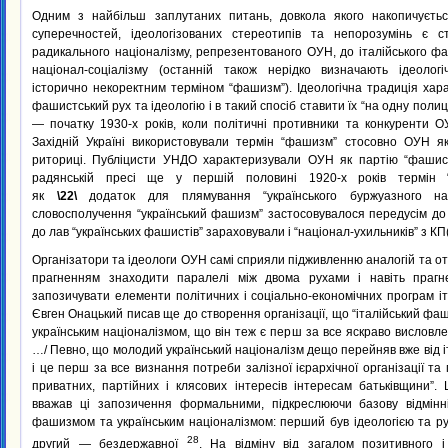
Одним з найбільш заплутаних питань, довкола якого накопичуєть
суперечностей, ідеологізованих стереотипів та непорозумінь є ст
радикального націоналізму, репрезентованого ОУН, до італійського ф
націонал-соціалізму (останній також нерідко визначають ідеолог
історично некоректним терміном “фашизм”). Ідеологічна традиція ха
фашистський рух та ідеологію і в такий спосіб ставити їх “на одну полиц
— початку 1930-х років, коли політичні противники та конкуренти О
Західній Україні використовували термін “фашизм” стосовно ОУН як
риториці. Публіцисти УНДО характеризували ОУН як партію “фашист
радянській пресі ще у першій половині 1920-х років термін 
як
\22\
додаток для плямування “українського буржуазного нац
словосполучення “український фашизм” застосовувалося передусім до
до лав “українських фашистів” зараховували і “націонал-ухильників” з КП(
Організатори та ідеологи ОУН самі сприяли підживленню аналогій та 
прагненням знаходити паралелі між двома рухами і навіть прагн
запозичувати елементи політичних і соціально-економічних програм і
Євген Онацький писав ще до створення організації, що “італійський фаш
українським націоналізмом, що він теж є перш за все яскраво висловле
…/ Певно, що молодий український націоналізм дещо перейняв вже від 
і це перш за все визнання потреби залізної ієрархічної організації та
приватних, партійних і клясових інтересів інтересам батьківщини”.
вважав ці запозичення формальними, підкреслюючи базову відмінні
фашизмом та українським націоналізмом: перший був ідеологією та ру
28
другий — бездержавної
. На відміну від загалом позитивного 