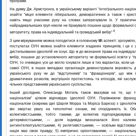
програми.
На думку Дж. Армстронга, в українському варіанті “інтеґрального націо
знайти “міцні елементи ліберальних, демократичних а також і христ
навіть якщо учасники руху на словах заперечували їх. У практичні
найрадикальніших груп ніколи не бракувало пошани щодо формальної о
6
авторитету, права на індивідуальний та громадський вибір”
.
З цим міркуванням можна погодитися в головному
\8\
аспекті: зрозуміло
постулатах ОУН можна знайти елементи згаданих принципів, і це є ц
дистильованих ідеологій не існує. Що ж до визнання права на індивідуа
вибір, пошани до установленого авторитету чи формальної освіти у “пр
ОУН, то очевидно усе це могло існувати лише в тих варіантах, коли це 
самої ОУН, в інших випадках організація демонструвала ворожість 
українського руху чи до “відступників” та “фракціонерів”, що між
драматичних розколів, внутрішніх протистоянь та епізодів, які засл
чільних представників українського суспільства.
Інший дослідник, Олександр Мотиль також вказував на те, що те
націоналізм” цілком відповідає ідеології ОУН. Порівнюючи франц
націоналізм (зокрема ідеї Шарля Морра та Моріса Бареза) з ідеолог
він звертає увагу на типологічні ознаки, які споріднюють їх. О
колективістськими, тобто такими, де колектив підпорядковував с
детерміністськими, — доля індивіда визначалася його належн
антиінтелектуалістськими; 4) релятивістськими, — оскільки відстоюв
нація має свою правду; 5) емпірично орієнтованими, — національн